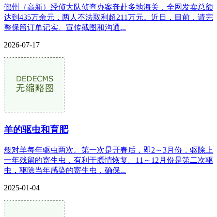
鄞州（高新）经侦大队侦查办案奔赴多地海关，全网发卖总额
达到435万余元，两人不法取利超211万元。近日，目前，请完
整保留订单记实、宣传截图和沟通...
2026-07-17
羊的驱虫和育肥
般对羊每年驱虫两次。第一次是开春后，即2～3月份，驱除上
一年残留的寄生虫，有利于膘情恢复。11～12月份是第二次驱
虫，驱除当年感染的寄生虫，确保...
2025-01-04